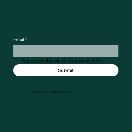
Email
*
Yes, subscribe me to your newsletter.
Submit
© 2025 by Køtie's Shop. Designed & Built by
LIDER Marketing