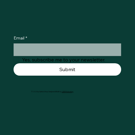
Email
*
Yes, subscribe me to your newsletter.
Submit
© 2025 by Køtie's Shop. Designed & Built by
LIDER Marketing