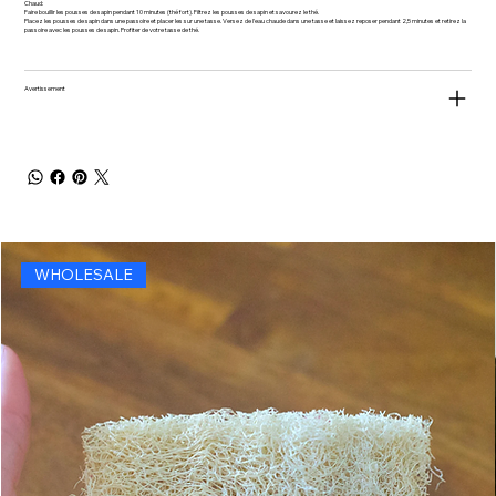
Chaud:
Faire bouillir les pousses de sapin pendant 10 minutes (thé fort). Filtrez les pousses de sapin et savourez le thé.
Placez les pousses de sapin dans une passoire et placer les sur une tasse. Versez de l'eau chaude dans une tasse et laissez reposer pendant 2,5 minutes et retirez la
passoire avec les pousses de sapin. Profiter de votre tasse de thé.
Avertissement
WHOLESALE