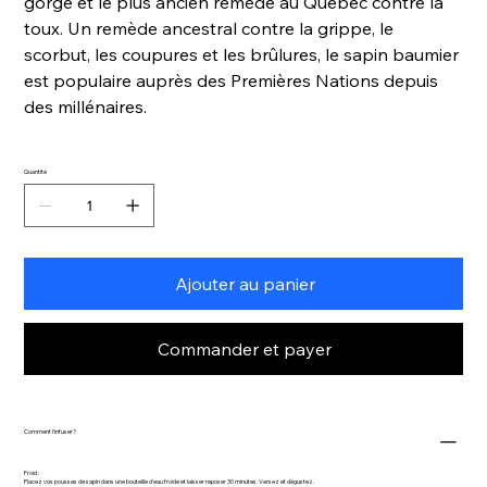
gorge et le plus ancien remède au Québec contre la
toux. Un remède ancestral contre la grippe, le
scorbut, les coupures et les brûlures, le sapin baumier
est populaire auprès des Premières Nations depuis
des millénaires.
Quantité
Ajouter au panier
Commander et payer
Comment l'infuser?
Froid :
Placez vos pousses de sapin dans une bouteille d'eau froide et laisser reposer 30 minutes. Versez et dégustez.