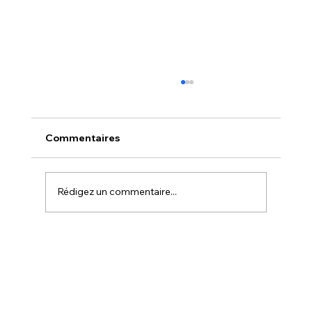
Commentaires
Rédigez un commentaire...
Donnez une Deuxième Vie à vos
Contenants de Bougies en Verre :
Comment Nettoyer vos Contenants de
Bougies Usagés